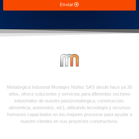
Enviar
Metalúrgica Industrial Montajes Núñez SAS desde hace ya 30
años, ofrece soluciones y servicios para diferentes sectores
industriales de nuestro país(metalúrgica, construcción,
alimenticia, automotriz, etc), utilizando tecnología y recursos
humanos capacitados en los mejores procesos para ayudar a
nuestro clientes en sus proyectos constructivos.